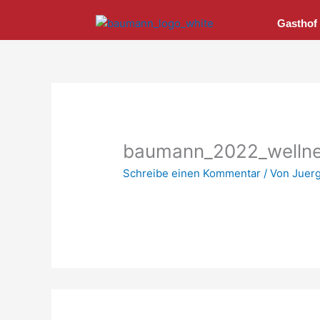
Zum
Gasthof
Inhalt
springen
baumann_2022_welln
Schreibe einen Kommentar
/ Von
Juer