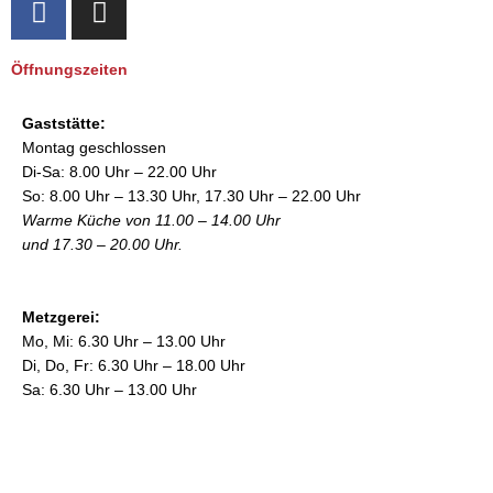
a
n
c
s
Öffnungszeiten
e
t
b
a
Gaststätte:
o
g
Montag geschlossen
o
r
Di-Sa: 8.00 Uhr – 22.00 Uhr
k
a
So: 8.00 Uhr – 13.30 Uhr, 17.30 Uhr – 22.00 Uhr
m
Warme Küche von 11.00 – 14.00 Uhr
und 17.30 – 20.00 Uhr.
Metzgerei:
Mo, Mi: 6.30 Uhr – 13.00 Uhr
Di, Do, Fr: 6.30 Uhr – 18.00 Uhr
Sa: 6.30 Uhr – 13.00 Uhr