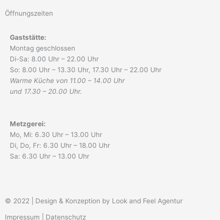
c
s
Öffnungszeiten
e
t
b
a
Gaststätte:
o
g
Montag geschlossen
o
r
Di-Sa: 8.00 Uhr – 22.00 Uhr
k
a
So: 8.00 Uhr – 13.30 Uhr, 17.30 Uhr – 22.00 Uhr
m
Warme Küche von 11.00 – 14.00 Uhr
und 17.30 – 20.00 Uhr.
Metzgerei:
Mo, Mi: 6.30 Uhr – 13.00 Uhr
Di, Do, Fr: 6.30 Uhr – 18.00 Uhr
Sa: 6.30 Uhr – 13.00 Uhr
© 2022 |
Design & Konzeption by Look and Feel Agentur
Impressum
|
Datenschutz