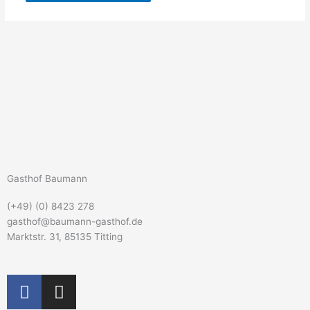
Gasthof Baumann
(+49) (0) 8423 278
gasthof@baumann-gasthof.de
Marktstr. 31, 85135 Titting
F
I
a
n